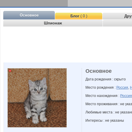
Основное
Блог
( 0 )
Дру
Шпионаж
Основное
Дата рождения : скрыто
Место рождения :
Россия
,
Н
Место нахождения :
Россия
Место проживания : не ука
Любимые места : не указа
Интересы : не указаны