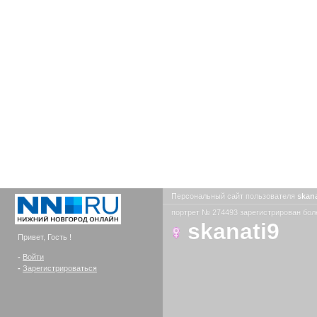
Персональный сайт пользователя
skan
портрет № 274493 зарегистрирован боле
skanati9
Привет, Гость !
-
Войти
-
Зарегистрироваться