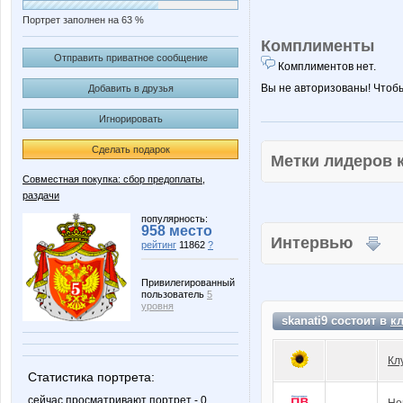
Портрет заполнен на 63 %
Комплименты
Отправить приватное сообщение
Комплиментов нет.
Вы не авторизованы! Чтоб
Добавить в друзья
Игнорировать
Сделать подарок
Метки лидеров
Совместная покупка: сбор предоплаты,
раздачи
популярность:
958 место
Интервью
рейтинг
11862
?
Привилегированный
пользователь
5
уровня
skanati9 состоит в
к
Кл
Статистика портрета:
сейчас просматривают портрет - 0