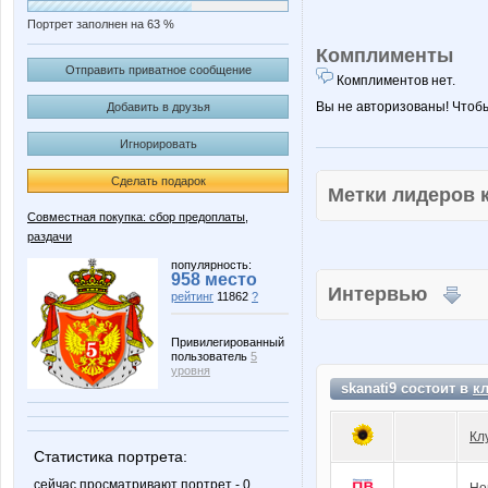
Портрет заполнен на 63 %
Комплименты
Отправить приватное сообщение
Комплиментов нет.
Вы не авторизованы! Чтоб
Добавить в друзья
Игнорировать
Сделать подарок
Метки лидеров
Совместная покупка: сбор предоплаты,
раздачи
популярность:
958 место
Интервью
рейтинг
11862
?
Привилегированный
пользователь
5
уровня
skanati9 состоит в
к
Кл
Статистика портрета:
сейчас просматривают портрет - 0