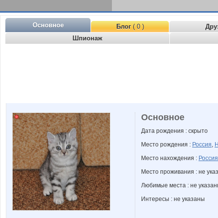
Основное
Блог
( 0 )
Дру
Шпионаж
Основное
Дата рождения : скрыто
Место рождения :
Россия
,
Н
Место нахождения :
Россия
Место проживания : не ука
Любимые места : не указа
Интересы : не указаны