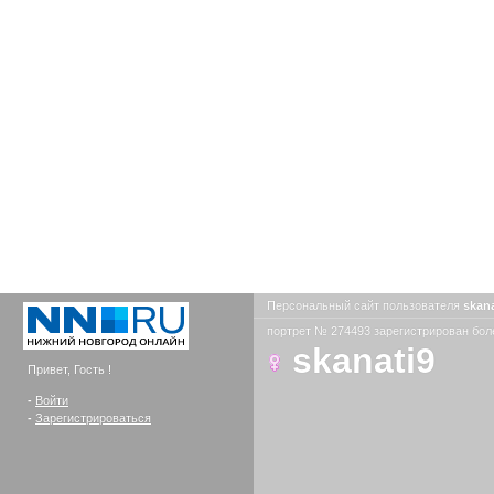
Персональный сайт пользователя
skan
портрет № 274493 зарегистрирован боле
skanati9
Привет, Гость !
-
Войти
-
Зарегистрироваться